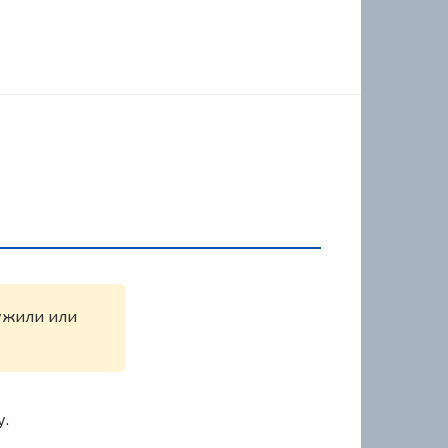
ружили или
у.