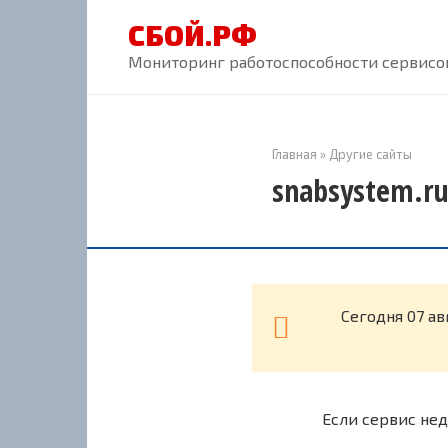
Перейти
СБОЙ.РФ
к
контенту
Мониторинг работоспособности сервисов
Главная
»
Другие сайты
snabsystem.ru
Cегодня 07 ав
Если сервис нед