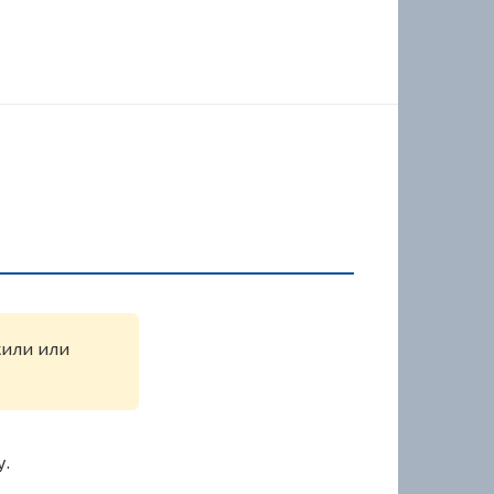
жили или
у.