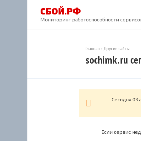
Перейти
СБОЙ.РФ
к
контенту
Мониторинг работоспособности сервисов
Главная
»
Другие сайты
sochimk.ru се
Cегодня 03 
Если сервис нед