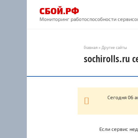
Перейти
СБОЙ.РФ
к
контенту
Мониторинг работоспособности сервисов
Главная
»
Другие сайты
sochirolls.ru 
Cегодня 06 а
Если сервис нед