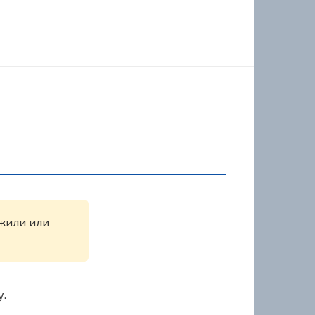
ужили или
у.