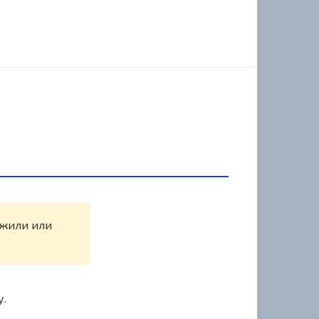
ужили или
у.