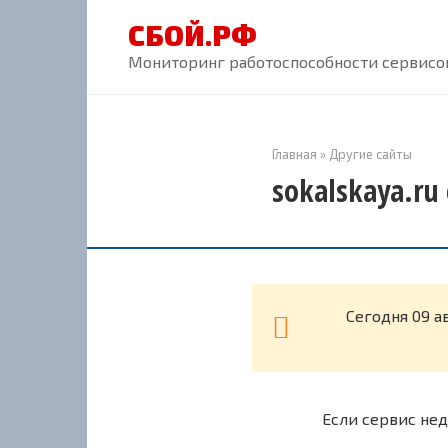
Перейти
СБОЙ.РФ
к
контенту
Мониторинг работоспособности сервисов
Главная
»
Другие сайты
sokalskaya.ru
Cегодня 09 а
Если сервис нед