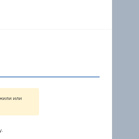
ужили или
у.