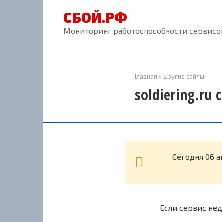
Перейти
СБОЙ.РФ
к
контенту
Мониторинг работоспособности сервисов
Главная
»
Другие сайты
soldiering.ru
Cегодня 06 а
Если сервис нед