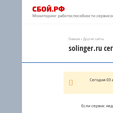
Перейти
СБОЙ.РФ
к
контенту
Мониторинг работоспособности сервисов
Главная
»
Другие сайты
solinger.ru с
Cегодня 03 
Если сервис нед