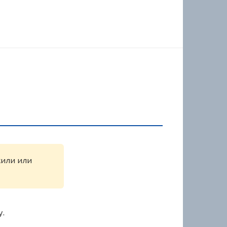
жили или
у.