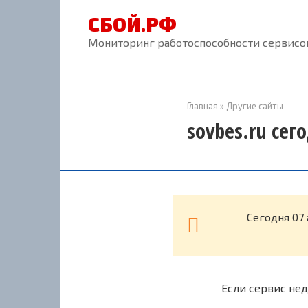
Перейти
СБОЙ.РФ
к
контенту
Мониторинг работоспособности сервисов
Главная
»
Другие сайты
sovbes.ru сег
Cегодня 07
Если сервис нед