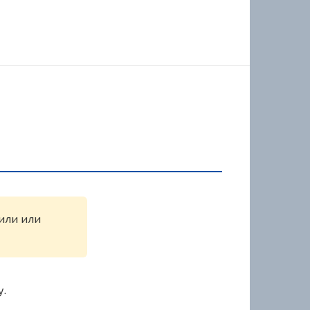
жили или
у.