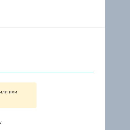
жили или
у.