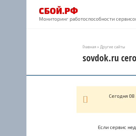
Перейти
СБОЙ.РФ
к
контенту
Мониторинг работоспособности сервисов
Главная
»
Другие сайты
sovdok.ru сег
Cегодня 08
Если сервис нед