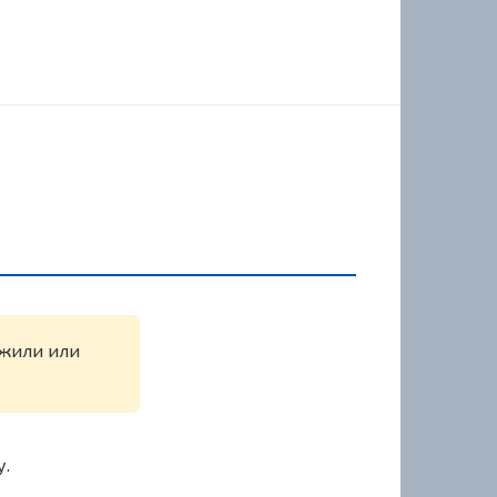
ужили или
у.