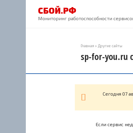
Перейти
СБОЙ.РФ
к
контенту
Мониторинг работоспособности сервисов
Главная
»
Другие сайты
sp-for-you.ru
Cегодня 07 а
Если сервис нед