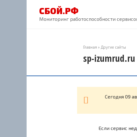
Перейти
СБОЙ.РФ
к
контенту
Мониторинг работоспособности сервисов
Главная
»
Другие сайты
sp-izumrud.ru
Cегодня 09 а
Если сервис нед