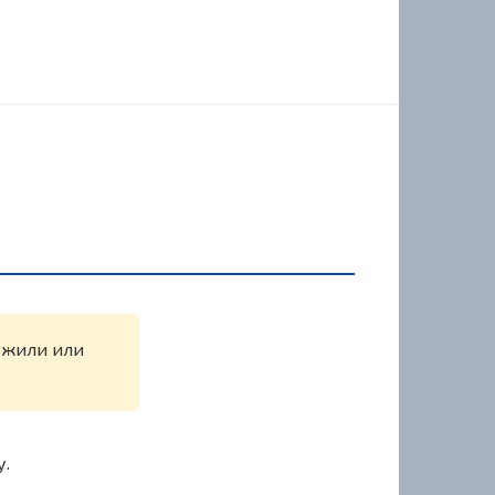
ружили или
у.