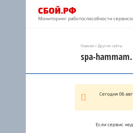
Перейти
СБОЙ.РФ
к
контенту
Мониторинг работоспособности сервисов
Главная
»
Другие сайты
spa-hammam.r
Cегодня 06 ав
Если сервис нед