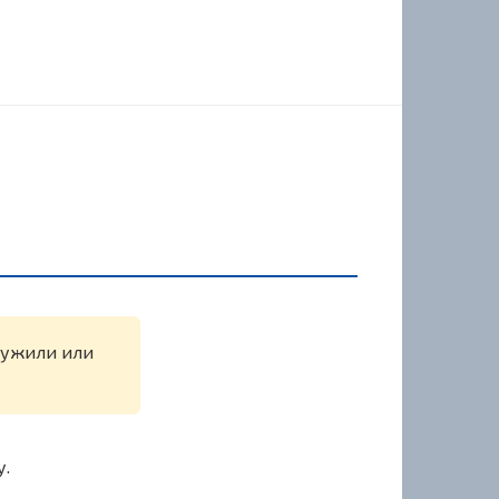
ружили или
у.