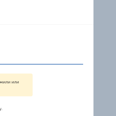
ружили или
у.