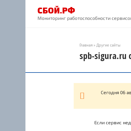
Перейти
СБОЙ.РФ
к
контенту
Мониторинг работоспособности сервисов
Главная
»
Другие сайты
spb-sigura.ru
Cегодня 06 а
Если сервис нед