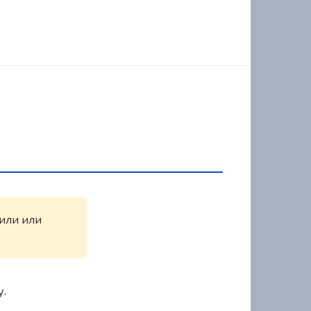
жили или
у.