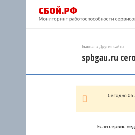
Перейти
СБОЙ.РФ
к
контенту
Мониторинг работоспособности сервисов
Главная
»
Другие сайты
spbgau.ru сег
Cегодня 05
Если сервис нед