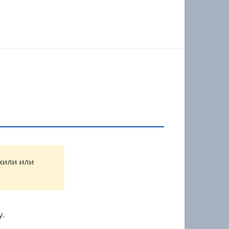
ужили или
у.