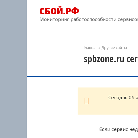
Перейти
СБОЙ.РФ
к
контенту
Мониторинг работоспособности сервисов
Главная
»
Другие сайты
spbzone.ru се
Cегодня 04 
Если сервис нед