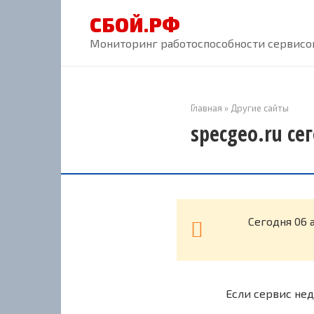
Перейти
СБОЙ.РФ
к
контенту
Мониторинг работоспособности сервисов
Главная
»
Другие сайты
specgeo.ru се
Cегодня 06 
Если сервис нед