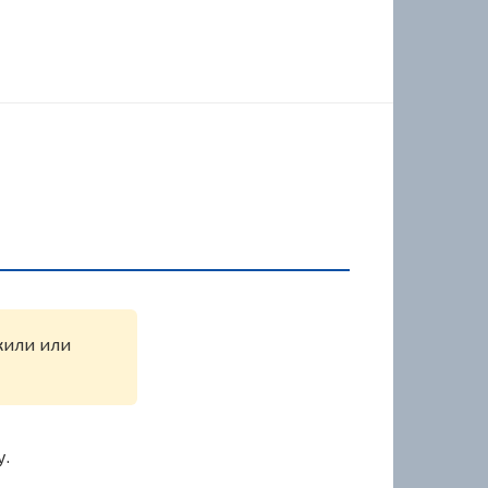
жили или
у.