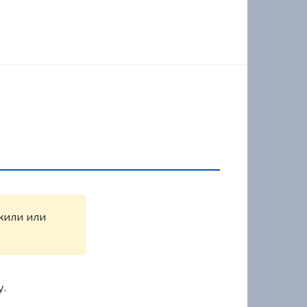
ужили или
у.