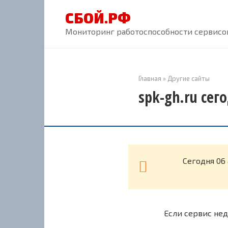
Перейти
СБОЙ.РФ
к
контенту
Мониторинг работоспособности сервисов
Главная
»
Другие сайты
spk-gh.ru сег
Cегодня 06
Если сервис нед