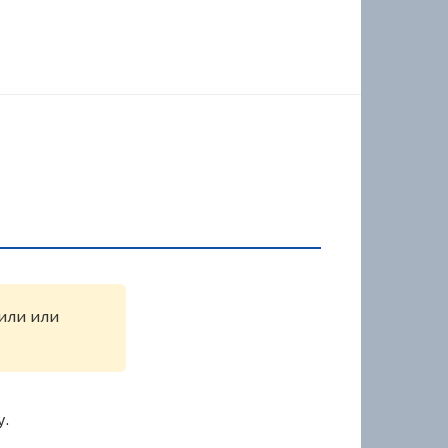
жили или
у.