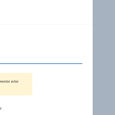
ужили или
у.