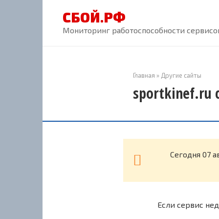
Перейти
СБОЙ.РФ
к
контенту
Мониторинг работоспособности сервисов
Главная
»
Другие сайты
sportkinef.ru
Cегодня 07 а
Если сервис нед