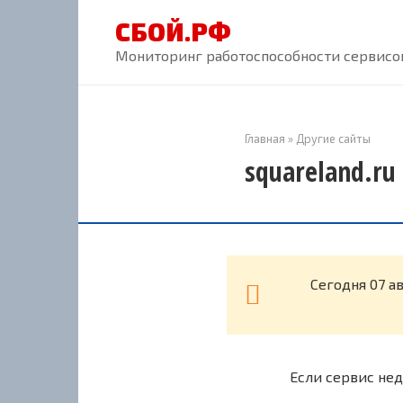
Перейти
СБОЙ.РФ
к
контенту
Мониторинг работоспособности сервисов
Главная
»
Другие сайты
squareland.ru
Cегодня 07 а
Если сервис нед