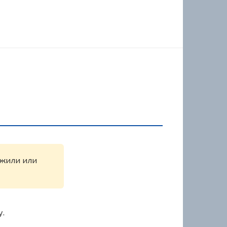
ружили или
у.