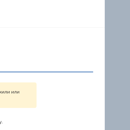
ужили или
у.