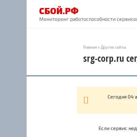
Перейти
СБОЙ.РФ
к
контенту
Мониторинг работоспособности сервисов
Главная
»
Другие сайты
srg-corp.ru с
Cегодня 04 
Если сервис нед