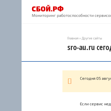
Перейти
СБОЙ.РФ
к
контенту
Мониторинг работоспособности сервисов
Главная
»
Другие сайты
sro-au.ru сег
Cегодня 05 авгу
Если сервис нед