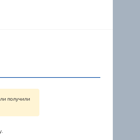
или получили
у.