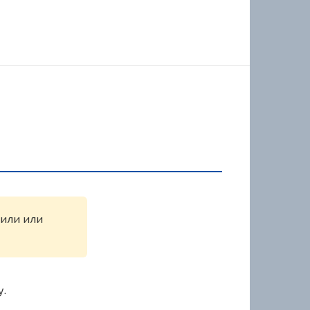
жили или
у.