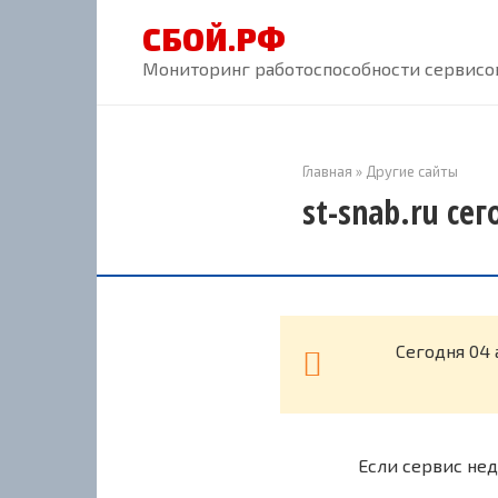
Перейти
СБОЙ.РФ
к
контенту
Мониторинг работоспособности сервисов
Главная
»
Другие сайты
st-snab.ru се
Cегодня 04 
Если сервис нед