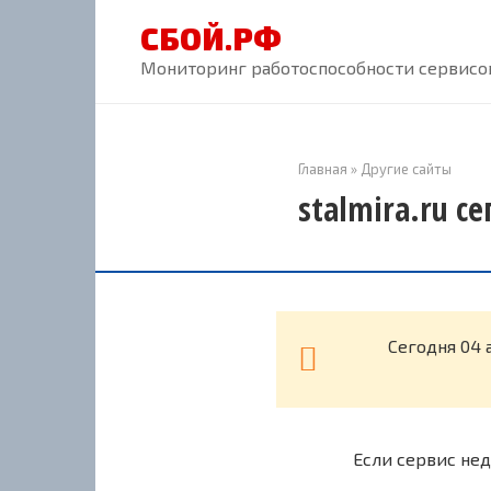
Перейти
СБОЙ.РФ
к
контенту
Мониторинг работоспособности сервисов
Главная
»
Другие сайты
stalmira.ru с
Cегодня 04 
Если сервис нед