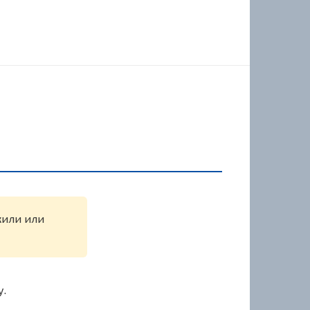
жили или
у.