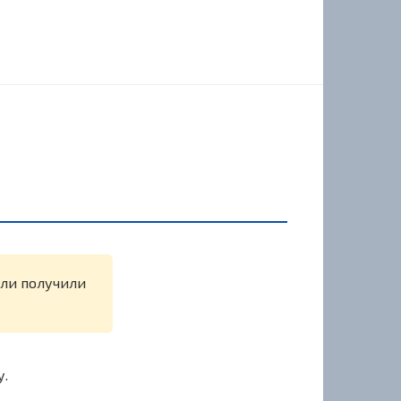
или получили
у.