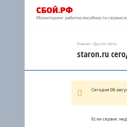
Перейти
СБОЙ.РФ
к
контенту
Мониторинг работоспособности сервисов
Главная
»
Другие сайты
staron.ru сег
Cегодня 06 авгу
Если сервис нед