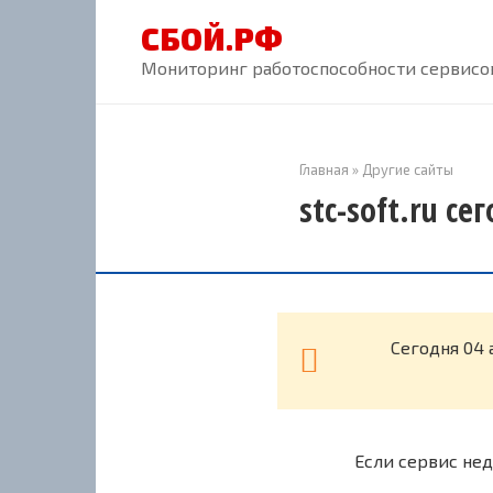
Перейти
СБОЙ.РФ
к
контенту
Мониторинг работоспособности сервисов
Главная
»
Другие сайты
stc-soft.ru се
Cегодня 04 
Если сервис нед