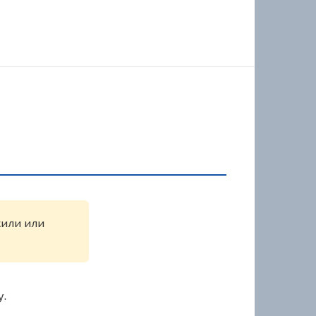
жили или
у.