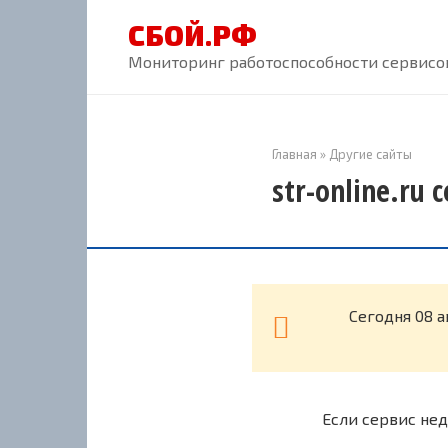
Перейти
СБОЙ.РФ
к
контенту
Мониторинг работоспособности сервисов
Главная
»
Другие сайты
str-online.ru
Cегодня 08 а
Если сервис нед