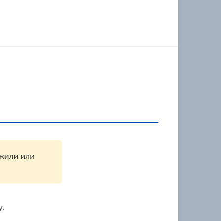
ужили или
у.