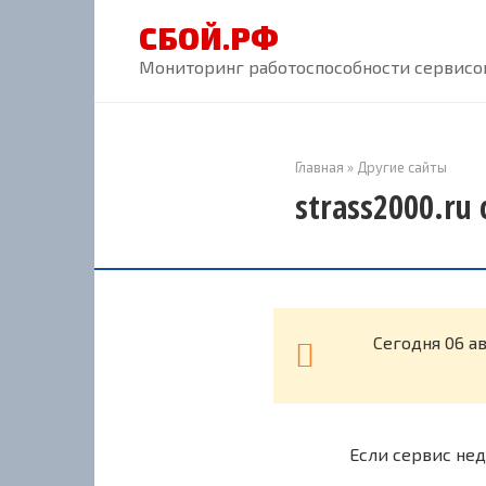
Перейти
СБОЙ.РФ
к
контенту
Мониторинг работоспособности сервисов
Главная
»
Другие сайты
strass2000.ru
Cегодня 06 а
Если сервис нед