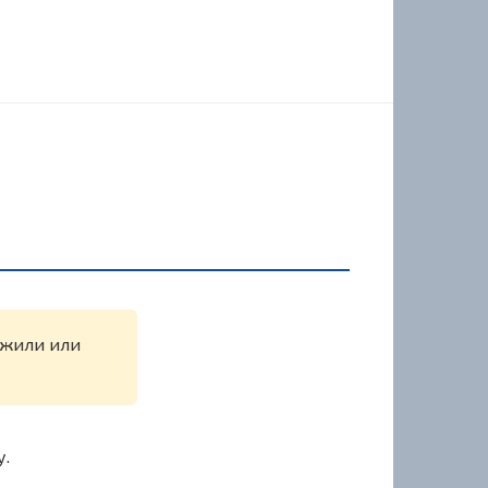
ружили или
у.