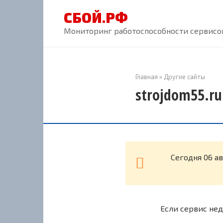
Перейти
СБОЙ.РФ
к
контенту
Мониторинг работоспособности сервисов
Главная
»
Другие сайты
strojdom55.ru
Cегодня 06 а
Если сервис нед