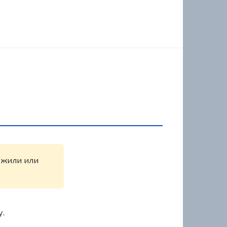
ружили или
у.