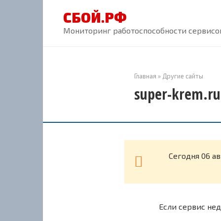
Перейти
СБОЙ.РФ
к
контенту
Мониторинг работоспособности сервисов
Главная
»
Другие сайты
super-krem.ru
Cегодня 06 а
Если сервис нед