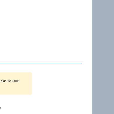
ружили или
у.