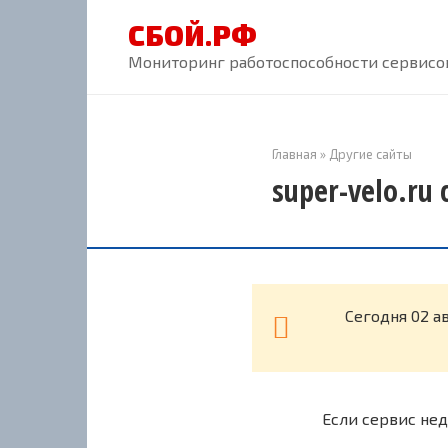
Перейти
СБОЙ.РФ
к
контенту
Мониторинг работоспособности сервисов
Главная
»
Другие сайты
super-velo.ru
Cегодня 02 а
Если сервис нед