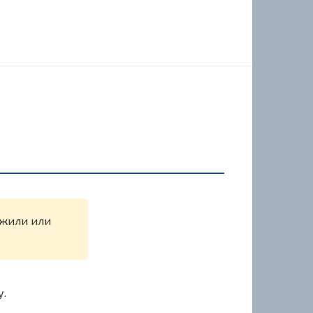
ружили или
у.