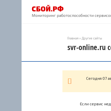
Перейти
СБОЙ.РФ
к
контенту
Мониторинг работоспособности сервисов
Главная
»
Другие сайты
svr-online.ru
Cегодня 07 а
Если сервис нед