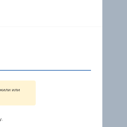
ужили или
у.