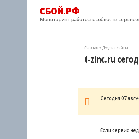
Перейти
СБОЙ.РФ
к
контенту
Мониторинг работоспособности сервисов
Главная
»
Другие сайты
t-zinc.ru сего
Cегодня 07 авгу
Если сервис нед