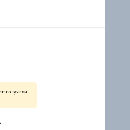
или получили
у.