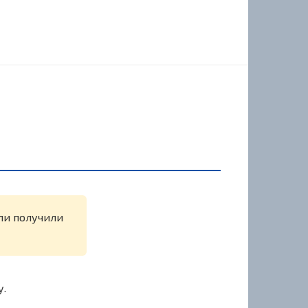
или получили
у.