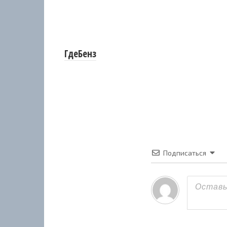
ГдеБенз
Подписаться