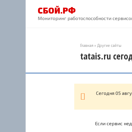
Перейти
СБОЙ.РФ
к
контенту
Мониторинг работоспособности сервисов
Главная
»
Другие сайты
tatais.ru сег
Cегодня 05 авгу
Если сервис нед