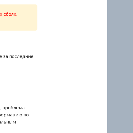
х сбоях.
е за последние
, проблема
нформацию по
иальным