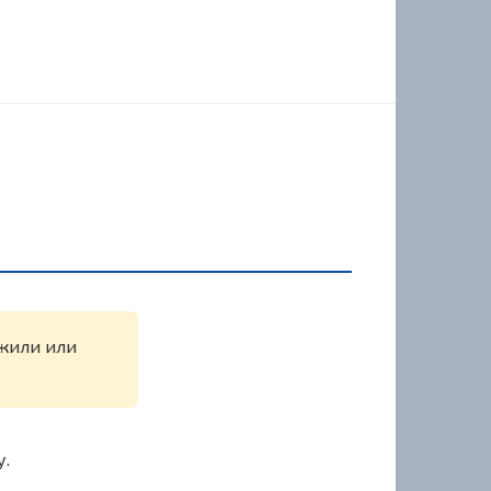
ужили или
у.