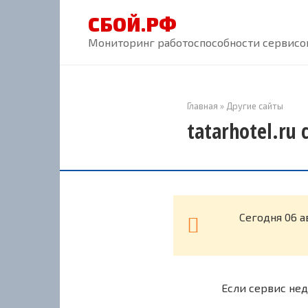
Перейти
СБОЙ.РФ
к
контенту
Мониторинг работоспособности сервисов
Главная
»
Другие сайты
tatarhotel.ru
Cегодня 06 а
Если сервис нед