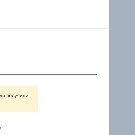
или получили
у.