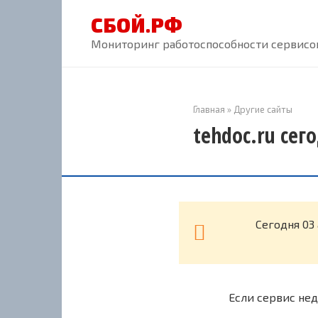
Перейти
СБОЙ.РФ
к
контенту
Мониторинг работоспособности сервисов
Главная
»
Другие сайты
tehdoc.ru сег
Cегодня 03
Если сервис нед