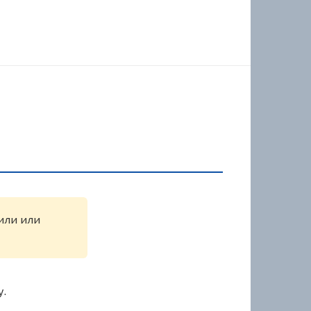
жили или
у.