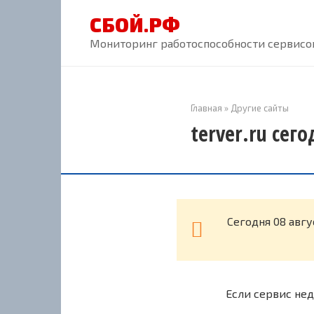
Перейти
СБОЙ.РФ
к
контенту
Мониторинг работоспособности сервисов
Главная
»
Другие сайты
terver.ru сег
Cегодня 08 авгу
Если сервис нед