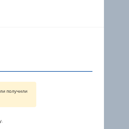
или получили
у.