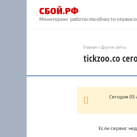
Перейти
СБОЙ.РФ
к
контенту
Мониторинг работоспособности сервисов
Главная
»
Другие сайты
tickzoo.co се
Cегодня 05 
Если сервис нед