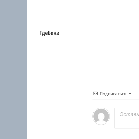
ГдеБенз
Подписаться