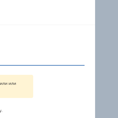
жили или
у.