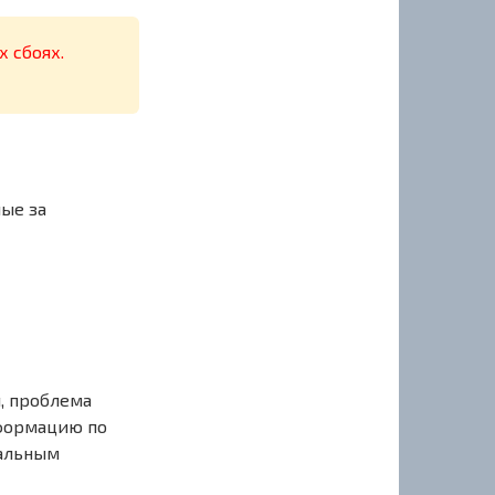
х сбоях.
ные за
, проблема
нформацию по
иальным