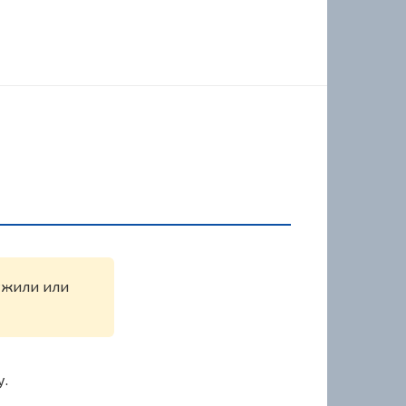
ружили или
у.