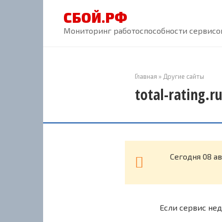
Перейти
СБОЙ.РФ
к
контенту
Мониторинг работоспособности сервисов
Главная
»
Другие сайты
total-rating.r
Cегодня 08 ав
Если сервис нед