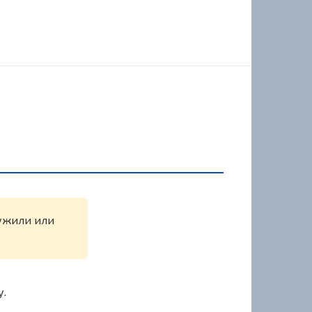
ружили или
у.