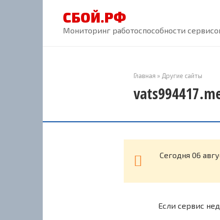
Перейти
СБОЙ.РФ
к
контенту
Мониторинг работоспособности сервисов
Главная
»
Другие сайты
vats994417.me
Cегодня 06 авгу
Если сервис нед