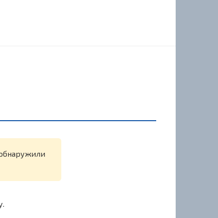
е обнаружили
у.