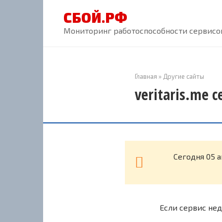
Перейти
СБОЙ.РФ
к
контенту
Мониторинг работоспособности сервисов
Главная
»
Другие сайты
veritaris.me 
Cегодня 05 а
Если сервис нед