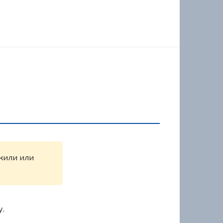
ужили или
у.