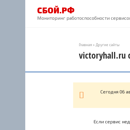
Перейти
СБОЙ.РФ
к
контенту
Мониторинг работоспособности сервисов
Главная
»
Другие сайты
victoryhall.ru
Cегодня 06 а
Если сервис нед