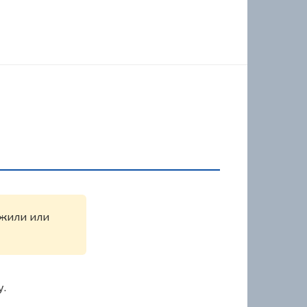
ружили или
у.