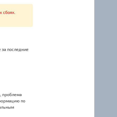
х сбоях.
е за последние
, проблема
нформацию по
иальным