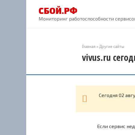
Перейти
СБОЙ.РФ
к
контенту
Мониторинг работоспособности сервисов
Главная
»
Другие сайты
vivus.ru сего
Cегодня 02 авг
Если сервис нед