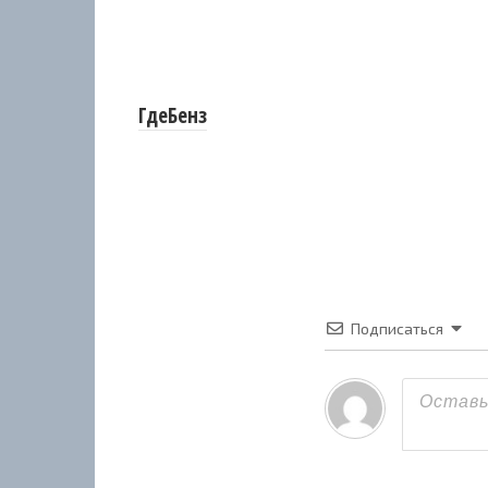
ГдеБенз
Подписаться