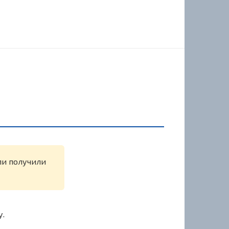
или получили
у.