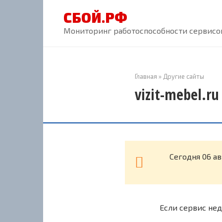
Перейти
СБОЙ.РФ
к
контенту
Мониторинг работоспособности сервисов
Главная
»
Другие сайты
vizit-mebel.r
Cегодня 06 ав
Если сервис нед