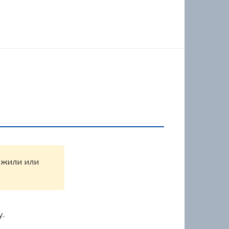
ружили или
у.