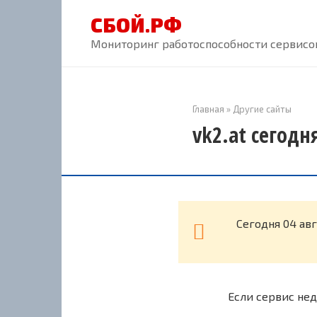
Перейти
СБОЙ.РФ
к
контенту
Мониторинг работоспособности сервисов
Главная
»
Другие сайты
vk2.at сегодн
Cегодня 04 ав
Если сервис нед