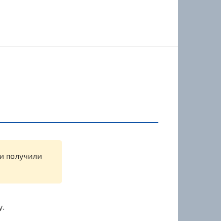
ли получили
у.