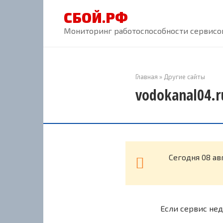
Перейти
СБОЙ.РФ
к
контенту
Мониторинг работоспособности сервисов
Главная
»
Другие сайты
vodokanal04.r
Cегодня 08 ав
Если сервис нед