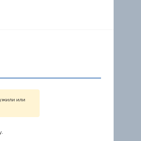
ружили или
у.