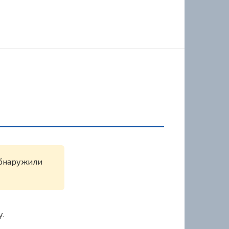
 обнаружили
у.