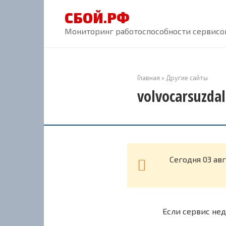
Перейти
СБОЙ.РФ
к
контенту
Мониторинг работоспособности сервисов
Главная
»
Другие сайты
volvocarsuzda
Cегодня 03 ав
Если сервис нед