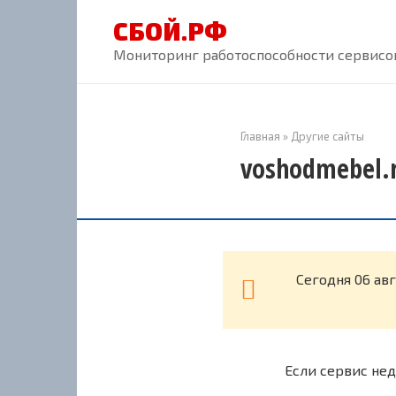
Перейти
СБОЙ.РФ
к
контенту
Мониторинг работоспособности сервисов
Главная
»
Другие сайты
voshodmebel.r
Cегодня 06 ав
Если сервис нед