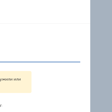
аружили или
у.