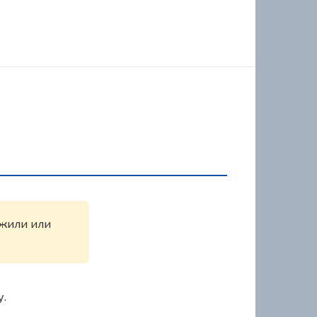
ужили или
у.