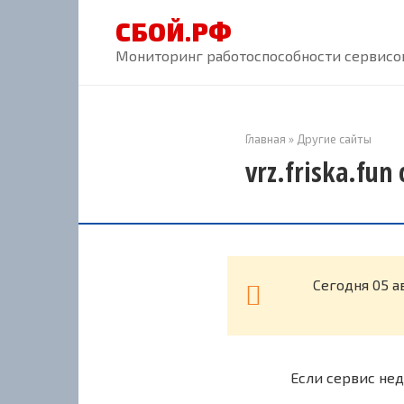
Перейти
СБОЙ.РФ
к
контенту
Мониторинг работоспособности сервисов
Главная
»
Другие сайты
vrz.friska.fun
Cегодня 05 а
Если сервис нед